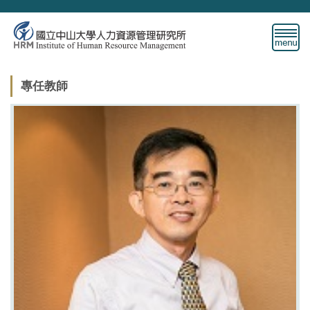
跳
到
主
要
內
專任教師
容
區