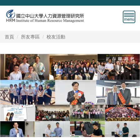
跳
到
主
要
內
首頁
所友專區
校友活動
容
區