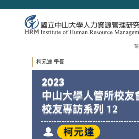
跳
到
主
要
內
容
區
關
柯元達 學長