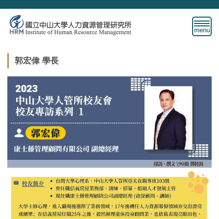
跳
到
主
要
內
郭宏偉 學長
容
區