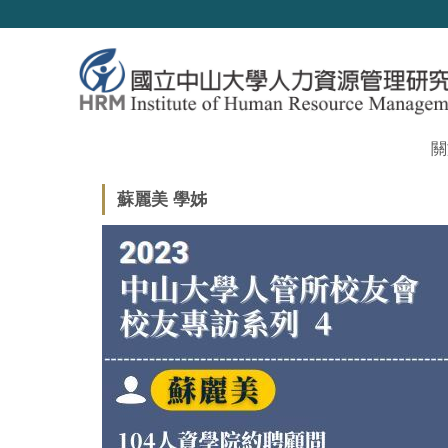
跳
到
主
要
內
容
區
關
蘇麗美 學姊